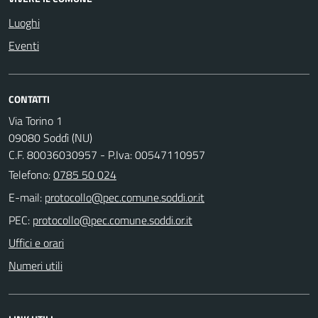
Luoghi
Eventi
CONTATTI
Via Torino 1
09080 Soddì (NU)
C.F. 80036030957 - P.Iva: 00547110957
Telefono:
0785 50 024
E-mail:
PEC:
Uffici e orari
Numeri utili