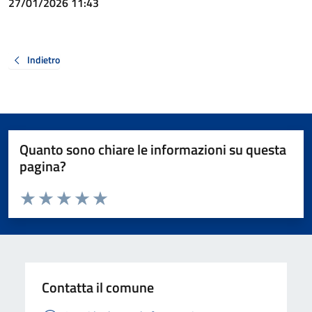
27/01/2026 11:43
Indietro
Quanto sono chiare le informazioni su questa
pagina?
Valuta da 1 a 5 stelle la pagina
Valuta 1 stelle su 5
Valuta 2 stelle su 5
Valuta 3 stelle su 5
Valuta 4 stelle su 5
Valuta 5 stelle su 5
Contatta il comune