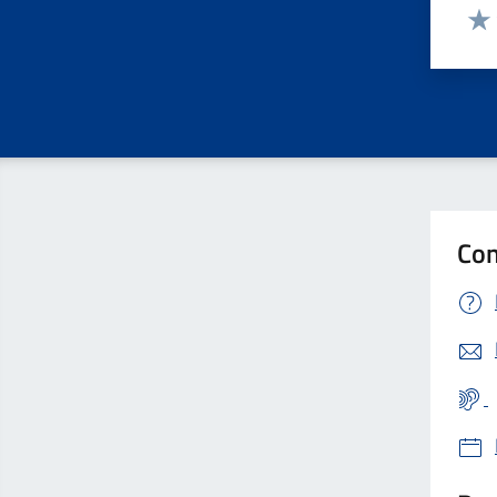
Valut
Valu
Con