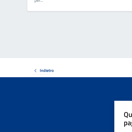
per...
Indietro
Qu
pa