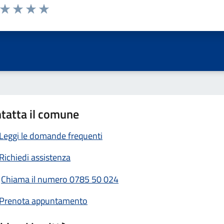
a da 1 a 5 stelle la pagina
ta 1 stelle su 5
Valuta 2 stelle su 5
Valuta 3 stelle su 5
Valuta 4 stelle su 5
Valuta 5 stelle su 5
tatta il comune
Leggi le domande frequenti
Richiedi assistenza
Chiama il numero 0785 50 024
Prenota appuntamento