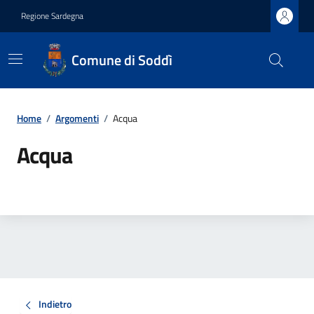
Regione Sardegna
Comune di Soddì
Home
/
Argomenti
/
Acqua
Acqua
Indietro